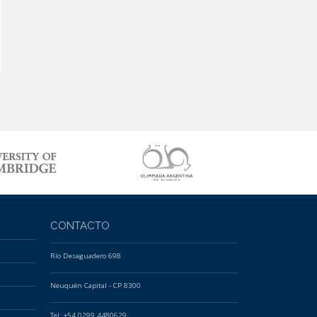
CONTACTO
Río Desaguadero 698
Neuquén Capital - CP 8300
Tel: +54 0299 4480629