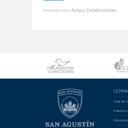
Actos y Celebraciones
Etiquetado como:
ÚLTIM
Club de I
Folklore e
Educación